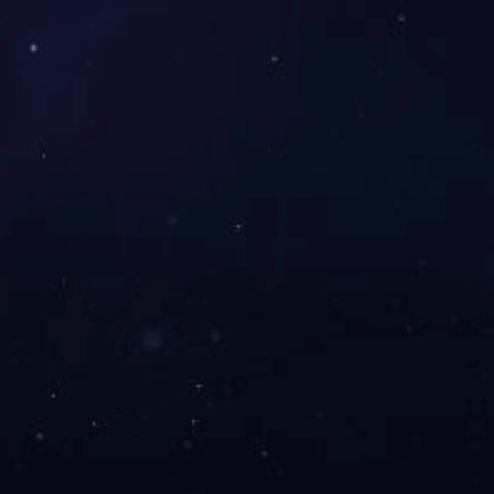
中国）
业园区西溪路1号
扫码在线询价
（王凯）