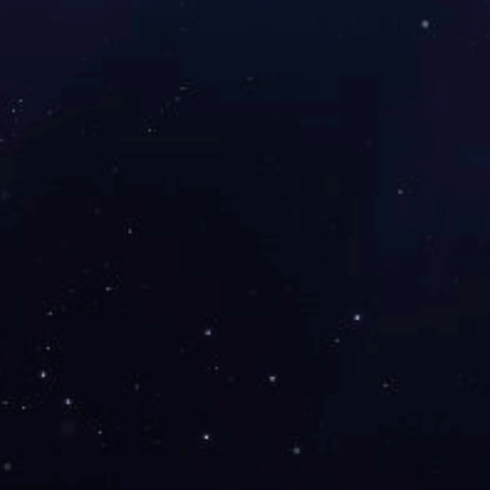
快速导航
星空在线登录官网_星空（
星空在线登录官网_星空（中
地址：宁波市象山县泗洲头镇工
国）
邮编：315724
星空在线登录官网_星空（中
联系人：王 凯 135-6789-0195
国）
邮箱：nbbjoven@126.com
成功案例
资讯中心
技术支持
关于博骏
星空在线登录官网_星空（中