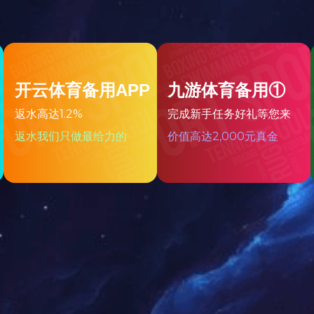
2020/06/15
环氧变在线浇注生产线
2020/06/15
德国工艺倒梯度凝胶固化炉
2020/06/15