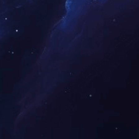
星空
在线
登录
官网_
星空
（中
国）
上页
1
2
下页