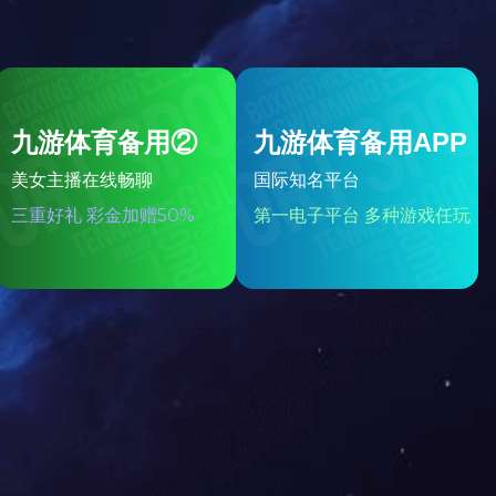
2020/06/15
环氧变预热烘炉生产车间现场
2020/06/15
标准型变压器预烘炉
2020/06/15