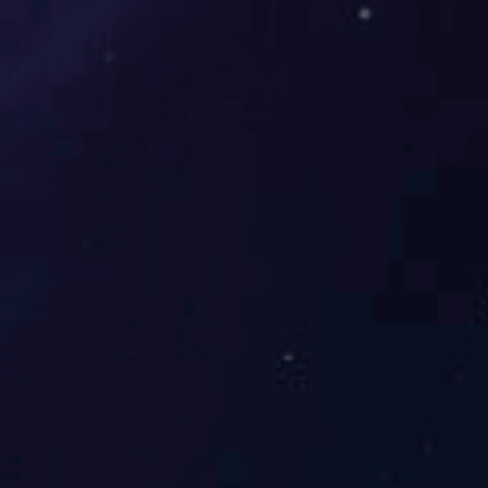
快速导航
星空在线登录官网_星空（中国）
星空在线登录官网_星空（中国）
成功案例
资讯中心
技术支持
关于博骏
星空在线登录官网_星空（中国）
星空在线登录官网_星空（中国）
地址：宁波市象山县泗洲头镇工业园区西溪路1号