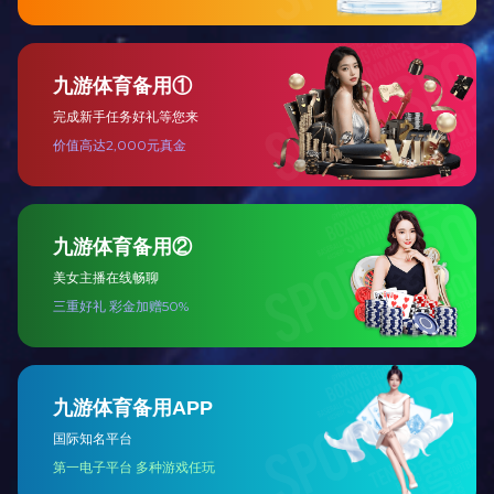
电缆桥架喷粉悬挂链生产线
静电喷粉重型旋转生产线-2
星空
在线
登录
官网_
星空