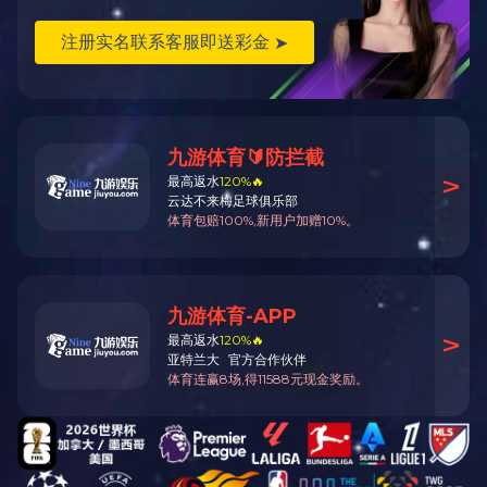

电子元器件烘箱

全不锈钢系列

非标设备

控制系统

配套装置

纺织烘干机

环保处理设备
悬挂链隧道炉