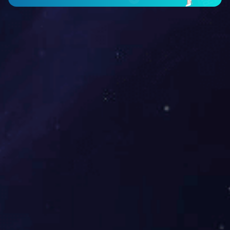
（中
国）
上页
1
下页
尾页
共有6条
快速导航
星空在线登录官网_星空（中国）
星空在线登录官网_星空（中国）
成功案例
资讯中心
技术支持
关于博骏
星空在线登录官网_星空（中国）