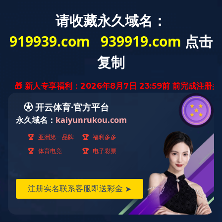
博骏
加热
设备
您的位置：
星空在线登录官网_星空（中国）
>
星空在线登录官网_星空（中国）
星空在线登录官网_星空（中
国）

自动生产线

变压器行业固化炉