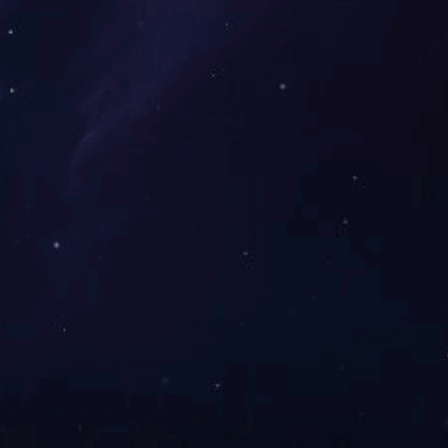
动汽车电机真空浸漆烘干生产线
氧变浇注固化生产线
中国）
业园区西溪路1号
扫码在线询价
（王凯）