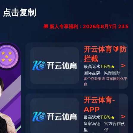
nbbjoven@126.com
中文版
|
English
骏
星空在线登录官网_星空（中国）