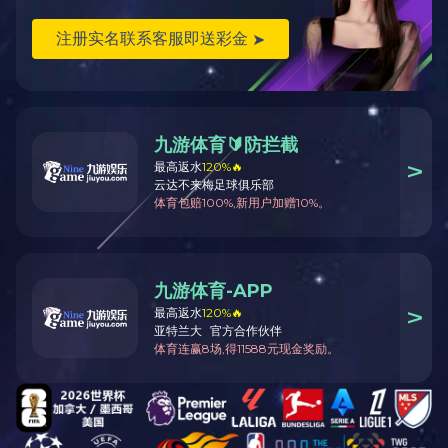
全不锈钢系列

非标设备

控制系统

配套装置

纺织烘干机

环保处理设备
变压器行业固化炉
环氧变在线浇注生产线-1