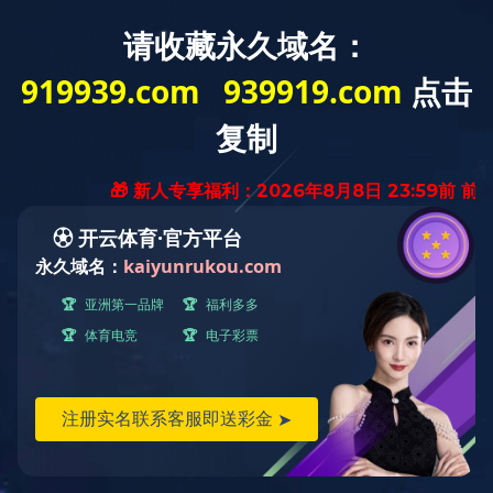
博骏
加热
设备
您的位置：
星空在线登录官网_星空（中国）
>
星空在线登录官网_星空（中国）
星空在线登录官网_星空（中
国）

自动生产线

变压器行业固化炉
倒梯度固化炉