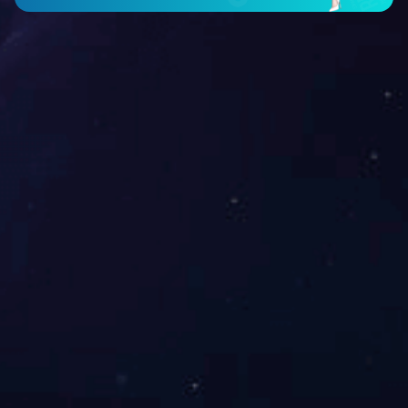
技术支持
关于博骏
星空在线登录官网_星空（中国）
星空在线登录官网_星空（中国）
地址：宁波市象山县泗洲头镇工业园区西溪路1号
邮编：315724
联系人：王 凯 135-6789-0195
邮箱：nbbjoven@126.com