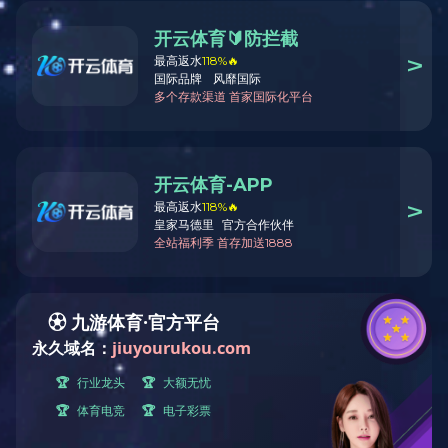

复合材料行业固化炉

电机行业固化炉

摩擦材料行业固化炉

电力行业固化炉

树脂砂轮行业固化炉

高温炉

隧道炉

电子元器件烘箱
