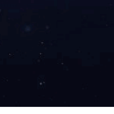
扫码在线询价
（王凯）
Copyright 2008-至今 星空在线登录官网_星空（中国）
浙ICP备20022996号-1
技术支持：
荣胜网络
安博·体育（中国）官方网站
|
星空官网
|
米兰平台
|
星空体育综合登录入
在线登录官网_星空（中国）
电话
星空在线登录官网_星空（中国）
E-mail
口（中国）官方网站
|
星空体育app登录入口中国有限公司
|
乐鱼网页版
页面登录
|
米兰注册_米兰(中国)
|
星空平台app_星空（中国）
|
乐竞手