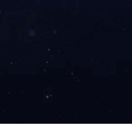
扫码在线询价
（王凯）
Copyright 2008-至今 星空在线登录官网_星空（中国）
浙ICP备20022996号-1
技术支持：
荣胜网络
安博·体育（中国）官方网站
|
星空官网
|
米兰平台
|
星空体育综合登录入
在线登录官网_星空（中国）
电话
星空在线登录官网_星空（中国）
E-mail
口（中国）官方网站
|
星空体育app登录入口中国有限公司
|
乐鱼网页版
页面登录
|
米兰注册_米兰(中国)
|
星空平台app_星空（中国）
|
乐竞手