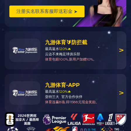
全不锈钢系列

非标设备

控制系统

配套装置

纺织烘干机

环保处理设备
变压器行业固化炉
环氧浇注变压器固化炉